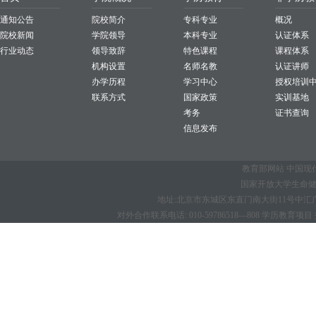
通知公告
院校简介
专科专业
概况
院校新闻
学院领导
本科专业
认证体系
行业动态
领导致辞
特色课程
课程体系
机构设置
名师名教
认证讲师
办学历程
学习中心
授权培训
联系方式
国家政策
实训基地
考务
证书查询
信息发布
教育部网站
中国现
国家开放大学生命健康学
地址:北京市东城区东直门南大街11号中汇广场B座1
对外合作联系电话: 010-59786518—808 学历教育项目 招生