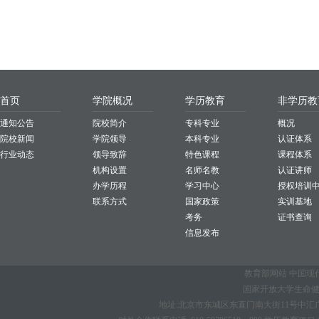
首页
学院概况
学历教育
非学历教
通知公告
院校简介
专科专业
概况
院校新闻
学院领导
本科专业
认证体系
行业动态
领导致辞
特色课程
课程体系
机构设置
名师名教
认证讲师
办学历程
学习中心
授权培训
联系方式
国家政策
实训基地
考务
证书查询
信息发布
教育部网站
中国现
国家开放大学生命健康学
地址:北京市东城区东直门南大街11号中汇广场B座1