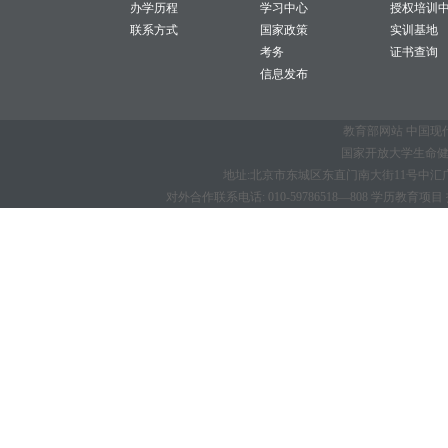
办学历程
学习中心
授权培训
联系方式
国家政策
实训基地
考务
证书查询
信息发布
教育部网站
中国现
国家开放大学生命健康学
地址:北京市东城区东直门南大街11号中汇广场B座1
对外合作联系电话: 010-59786518—808 学历教育项目 招生