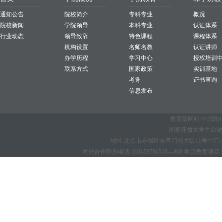
通知公告
院校简介
专科专业
概况
院校新闻
学院领导
本科专业
认证体系
行业动态
领导致辞
特色课程
课程体系
机构设置
名师名教
认证讲师
办学历程
学习中心
授权培训
联系方式
国家政策
实训基地
考务
证书查询
信息发布
教育部网站
中国现
国家开放大学生命健康学
地址:北京市东城区东直门南大街11号中汇广场B座1
对外合作联系电话: 010-59786518—808 学历教育项目 招生