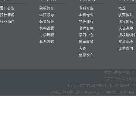
通知公告
院校简介
专科专业
概况
院校新闻
学院领导
本科专业
认证体系
行业动态
领导致辞
特色课程
课程体系
机构设置
名师名教
认证讲师
办学历程
学习中心
授权培训
联系方式
国家政策
实训基地
考务
证书查询
信息发布
教育部网站
中国现
国家开放大学生命健康学
地址:北京市东城区东直门南大街11号中汇广场B座1
对外合作联系电话: 010-59786518—808 学历教育项目 招生